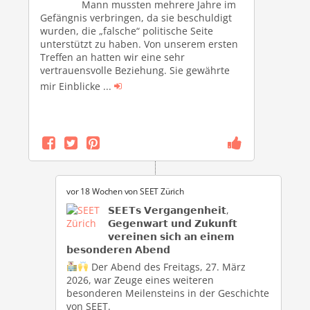
Mann mussten mehrere Jahre im
Gefängnis verbringen, da sie beschuldigt
wurden, die „falsche“ politische Seite
unterstützt zu haben. Von unserem ersten
Treffen an hatten wir eine sehr
vertrauensvolle Beziehung. Sie gewährte
mir Einblicke
...
vor 18 Wochen von
SEET Zürich
𝗦𝗘𝗘𝗧𝘀 𝗩𝗲𝗿𝗴𝗮𝗻𝗴𝗲𝗻𝗵𝗲𝗶𝘁,
𝗚𝗲𝗴𝗲𝗻𝘄𝗮𝗿𝘁 𝘂𝗻𝗱 𝗭𝘂𝗸𝘂𝗻𝗳𝘁
𝘃𝗲𝗿𝗲𝗶𝗻𝗲𝗻 𝘀𝗶𝗰𝗵 𝗮𝗻 𝗲𝗶𝗻𝗲𝗺
𝗯𝗲𝘀𝗼𝗻𝗱𝗲𝗿𝗲𝗻 𝗔𝗯𝗲𝗻𝗱
Der Abend des Freitags, 27. März
2026, war Zeuge eines weiteren
besonderen Meilensteins in der Geschichte
von SEET.