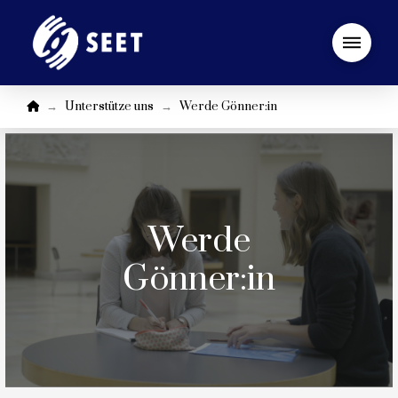
Startseite
→
→
Unterstütze uns
Werde Gönner:in
Werde
Gönner:in