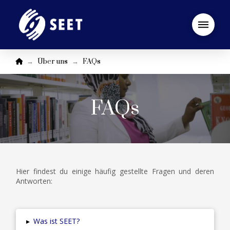
Startseite
→
→
Über uns
FAQs
FAQs
Hier findest du einige häufig gestellte Fragen und deren
Antworten:
▸
Was ist SEET?