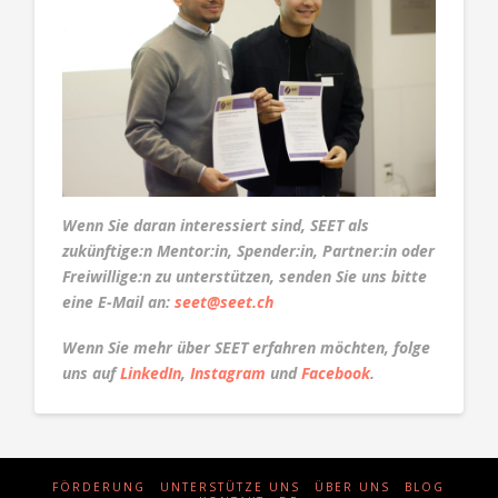
Wenn Sie daran interessiert sind, SEET als
zukünftige:n Mentor:in, Spender:in, Partner:in oder
Freiwillige:n zu unterstützen, senden Sie uns bitte
eine E-Mail an:
seet@seet.ch
Wenn Sie mehr über SEET erfahren möchten, folge
uns auf
LinkedIn
,
Instagram
und
Facebook
.
FÖRDERUNG
UNTERSTÜTZE UNS
ÜBER UNS
BLOG