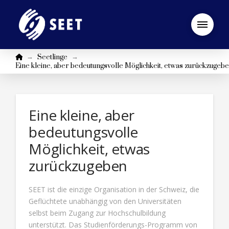
Startseite
→
→
Seetlinge
Eine kleine, aber bedeutungsvolle Möglichkeit, etwas zurückzugeb
Eine kleine, aber
bedeutungsvolle
Möglichkeit, etwas
zurückzugeben
SEET ist die einzige Organisation in der Schweiz, die
Geflüchtete unabhängig von den Universitäten
selbst beim Zugang zur Hochschulbildung
unterstützt. Das Studienförderungs-Programm von